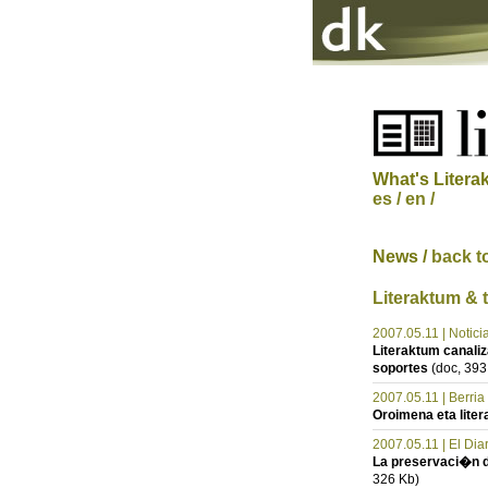
What's Litera
es /
en /
News /
back t
Literaktum & 
2007.05.11 | Notic
Literaktum canali
soportes
(doc, 393
2007.05.11 | Berria
Oroimena eta liter
2007.05.11 | El Dia
La preservaci�n d
326 Kb)