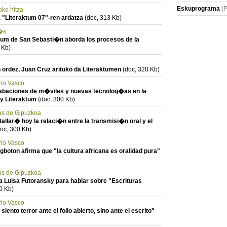
Eskuprograma
(
oko hitza
 "Literaktum 07"-ren ardatza
(doc, 313 Kb)
a�s
ktum de San Sebasti�n aborda los procesos de la
 Kb)
 ordez, Juan Cruz arituko da Literaktumen
(doc, 320 Kb)
rio Vasco
rabaciones de m�viles y nuevas tecnolog�as en la
oy Literaktum
(doc, 300 Kb)
ias de Gipuzkoa
llar� hoy la relaci�n entre la transmisi�n oral y el
oc, 300 Kb)
rio Vasco
boton afirma que "la cultura africana es oralidad pura"
ias de Gipuzkoa
a Luisa Futoransky para hablar sobre "Escrituras
0 Kb)
rio Vasco
iento terror ante el folio abierto, sino ante el escrito"