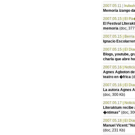
2007.05.11 | Irutxul
Memoria izango da
2007.05.15 | El P
El Festival LItera
memoria
(doc, 377
2007.05.15 | Berria
Ignacio Escolarren
2007.05.15 | El Dia
Blogs, youtube, g
charla que abre h
2007.05.16 | Notic
Agnes Agboton deta
teatro en �frica
(d
2007.05.16 | El Dia
La autora Agnes Ag
(doc, 300 Kb)
2007.05.17 | Notic
Literaktum recibe 
�ntimas"
(doc, 30
2007.05.18 | El Dia
Manuel Vicent:"No s
(doc, 231 Kb)