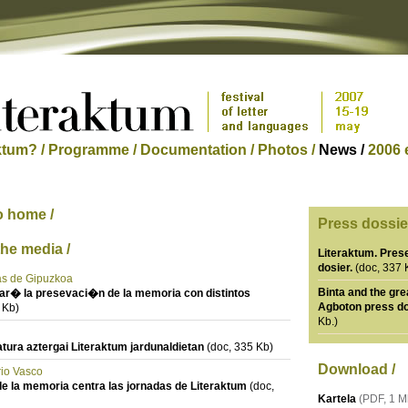
ktum? /
Programme /
Documentation /
Photos /
News /
2006 e
o home /
Press dossier
the media /
Literaktum. Pres
dosier.
(doc, 337 
ias de Gipuzkoa
Binta and the gre
zar� la presevaci�n de la memoria con distintos
Agboton press do
 Kb)
Kb.)
atura aztergai Literaktum jardunaldietan
(doc, 335 Kb)
Download /
rio Vasco
e la memoria centra las jornadas de Literaktum
(doc,
Kartela
(PDF, 1 M