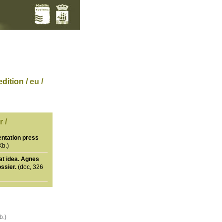
dition /
eu /
 /
entation press
Kb.)
at idea. Agnes
ssier.
(doc, 326
b.)